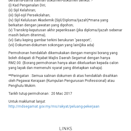
bersama-sama salinan dokumen-dokumen berikut :-
(i) Kad Pengenalan Diri;
(ii) Sijil Kelahiran;
(iii) Sijil-sijil Persekolahan;
(iv) Sijil Kelulusan Akademik (Sijil/Diploma/Ijazah)*mana yang
berkaitan dengan jawatan yang dipohon;
(v) Transkrip keputusan akhir peperiksaan (jika diploma/Ijazah sebenar
masih belum diterima);
(vi) Satu keping gambar terkini berukuran 'passport';
(vii) Dokumen-dokumen sokongan yang lain(jika ada)
Permohonan hendaklah dikemukakan dengan mengisi borang yang
boleh didapati di Pejabat Majlis Daerah Segamat dengan hanya
RM2.00. (Borang permohonan hanya akan dikeluarkan kepada calon
yang layak dan memenuhi syarat yang ditetapkan sahaja).
**Peringatan : Semua salinan dokumen di atas hendaklah disahkan
oleh Pegawai Kerajaan (Kumpulan Pengurusan Professional) atau
Penghulu Mukim.
Tarikh tutup permohonan : 20 Mac 2017
Untuk maklumat lanjut:
http://mdsegamat.gov.my/ms/rakyat/peluang-pekerjaan
LINKS