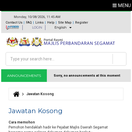
MENU
Monday, 10/08/2026, 11:45 AM
Contact Us
FAQ
Links
Help
Site Map
Register
LOGIN
English
Search
Search form
ANNOUNCEMENTS
Sorry, no announcements at this moment
Jawatan Kosong
You are here
Jawatan Kosong
Cara memohon
Pemohon hendaklah hadir ke Pejabat Majlis Daerah Segamat