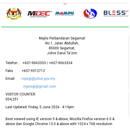
Majlis Perbandaran Segamat
No 1, Jalan Abdullah,
85000 Segamat,
Johor Darul Ta'zim
Telefon : +607-9063333 / +607-9063334
Faks : +607-9312712
Email :
mpsgt@johor.gov.my
mpsegt@gmail.com
VISITOR COUNTER
504,251
Last Updated:
Friday, 5 June 2026 - 4:19pm
Best viewed using IE version 9 & above, Mozilla Firefox version 6.0 &
above dan Google Chrome 13.0 & above with 1024 x 768 resolution