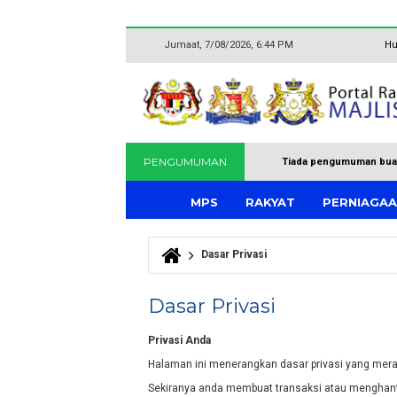
Jumaat, 7/08/2026, 6:44 PM
Hu
PENGUMUMAN
Tiada pengumuman bua
MPS
RAKYAT
PERNIAGA
Dasar Privasi
Anda di sini
Dasar Privasi
Privasi Anda
Halaman ini menerangkan dasar privasi yang me
Sekiranya anda membuat transaksi atau menghant