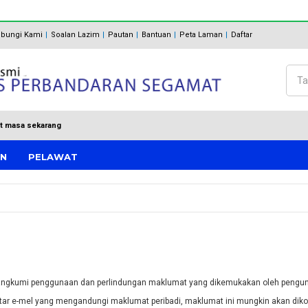
bungi Kami
Soalan Lazim
Pautan
Bantuan
Peta Laman
Daftar
Cari
Bo
t masa sekarang
AN
PELAWAT
rangkumi penggunaan dan perlindungan maklumat yang dikemukakan oleh pengun
ar e-mel yang mengandungi maklumat peribadi, maklumat ini mungkin akan dik