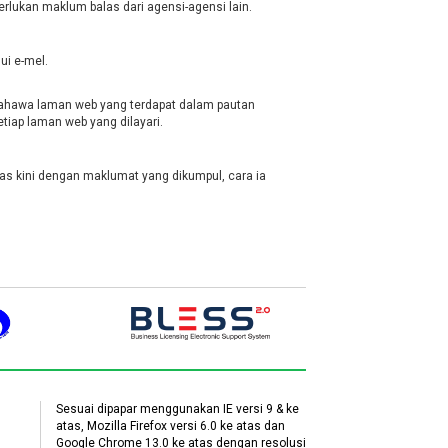
lukan maklum balas dari agensi-agensi lain.
ui e-mel.
n bahawa laman web yang terdapat dalam pautan
iap laman web yang dilayari.
emas kini dengan maklumat yang dikumpul, cara ia
Sesuai dipapar menggunakan IE versi 9 & ke
atas, Mozilla Firefox versi 6.0 ke atas dan
Google Chrome 13.0 ke atas dengan resolusi