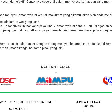
kesan dan efektif. Contohnya seperti di dalam menyelesaikan aduan yang memer
da melayari laman web ini kecuali maklumat yang dikemukakan oleh anda melal
kepada laman web yang lain?
. Dasar privasi ini hanya terpakai untuk laman web ini sahaja. Perlu diingatka
n pengunjung dinasihatkan supaya meneliti dan memahami dasar privasi bagi set
 dikemas kini di halaman ini. Dengan sering melayari halaman ini, anda akan dik
 maklumat dikongsi bersama pihak yang lain.
PAUTAN LAMAN
fon : +607-9063333 / +607-9063334
JUMLAH PELAWAT
503,897
s : +607-9312712