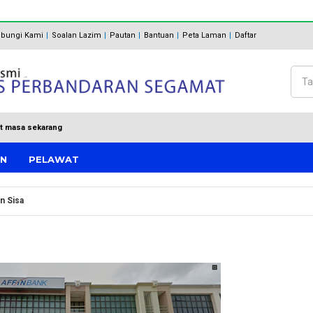
bungi Kami
Soalan Lazim
Pautan
Bantuan
Peta Laman
Daftar
Cari
Bo
t masa sekarang
AN
PELAWAT
n Sisa