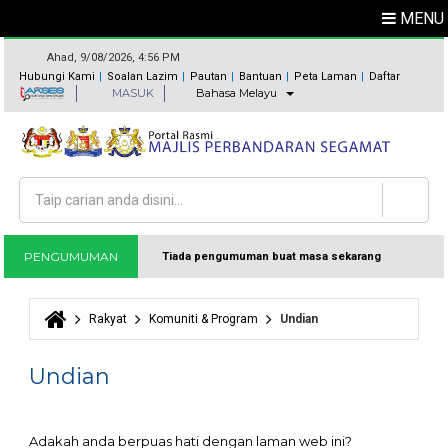
MENU
Ahad, 9/08/2026, 4:56 PM
Hubungi Kami
Soalan Lazim
Pautan
Bantuan
Peta Laman
Daftar
MASUK
Bahasa Melayu
Carian
Borang carian
PENGUMUMAN
Tiada pengumuman buat masa sekarang
Rakyat
Komuniti & Program
Undian
Anda di sini
Undian
Adakah anda berpuas hati dengan laman web ini?