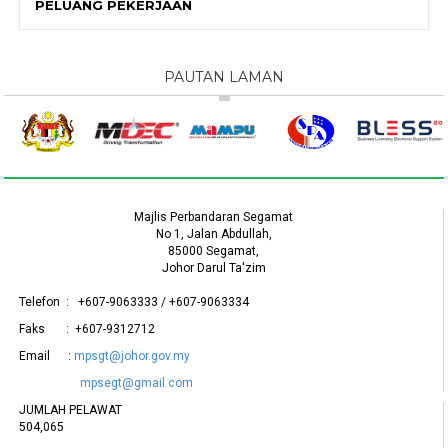
PELUANG PEKERJAAN
PAUTAN LAMAN
Majlis Perbandaran Segamat
No 1, Jalan Abdullah,
85000 Segamat,
Johor Darul Ta'zim
Telefon : +607-9063333 / +607-9063334
Faks : +607-9312712
Email :
mpsgt@johor.gov.my
mpsegt@gmail.com
JUMLAH PELAWAT
504,065