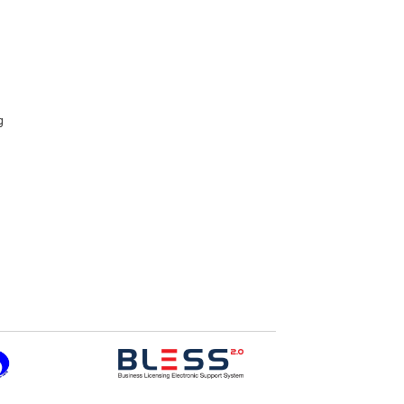
n
g
g