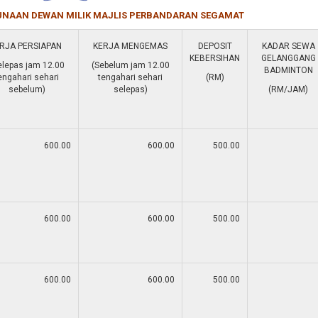
NAAN DEWAN MILIK MAJLIS PERBANDARAN SEGAMAT
RJA PERSIAPAN
KERJA MENGEMAS
DEPOSIT
KADAR SEWA
KEBERSIHAN
GELANGGANG
elepas jam 12.00
(Sebelum jam 12.00
BADMINTON
engahari sehari
tengahari sehari
(RM)
sebelum)
selepas)
(RM/JAM)
600.00
600.00
500.00
600.00
600.00
500.00
600.00
600.00
500.00