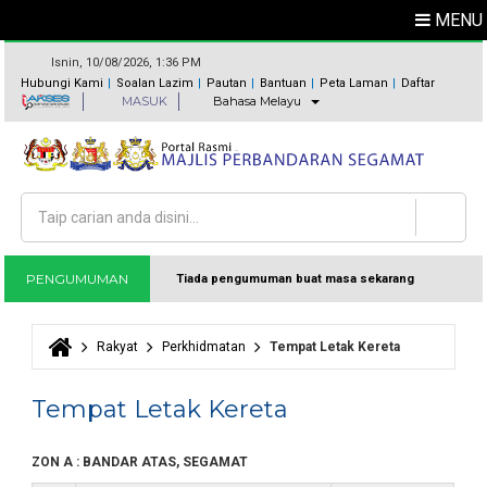
MENU
Isnin, 10/08/2026, 1:36 PM
Hubungi Kami
Soalan Lazim
Pautan
Bantuan
Peta Laman
Daftar
MASUK
Bahasa Melayu
Carian
Borang carian
PENGUMUMAN
Tiada pengumuman buat masa sekarang
Rakyat
Perkhidmatan
Tempat Letak Kereta
Anda di sini
Tempat Letak Kereta
ZON A : BANDAR ATAS, SEGAMAT