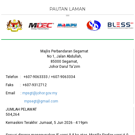
PAUTAN LAMAN
Majlis Perbandaran Segamat
No 1, Jalan Abdullah,
85000 Segamat,
Johor Darul Ta'zim
Telefon : +607-9063333 / +607-9063334
Faks : +607-9312712
Email :
mpsgt@johor.gov.my
mpsegt@gmail.com
JUMLAH PELAWAT
504,264
Kemaskini Terakhir:
Jumaat, 5 Jun 2026 - 4:19pm