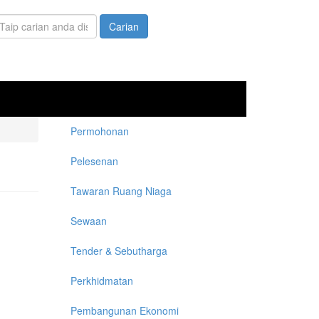
arian
Borang carian
Permohonan
Pelesenan
Tawaran Ruang Niaga
Sewaan
Tender & Sebutharga
Perkhidmatan
Pembangunan Ekonomi