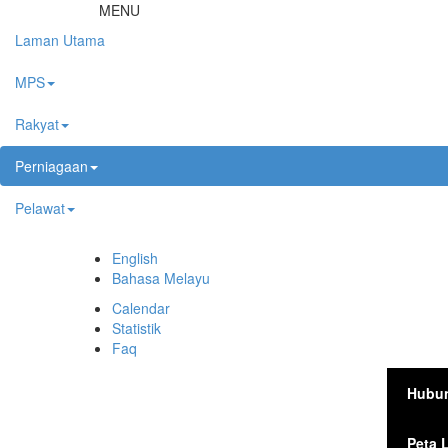
Langkau ke kandungan utama
MENU
Laman Utama
MPS
Rakyat
Perniagaan
Pelawat
English
Bahasa Melayu
Calendar
Statistik
Faq
Hubun
Peta 