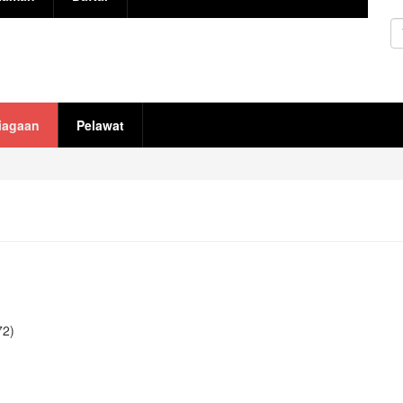
C
iagaan
Pelawat
72)