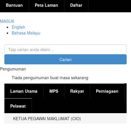
Bantuan
Peta Laman
Daftar
MASUK
English
Bahasa Melayu
Carian
Borang carian
Pengumuman
Tiada pengumuman buat masa sekarang
Laman Utama
MPS
Rakyat
Perniagaan
Pelawat
KETUA PEGAWAI MAKLUMAT (CIO)
Anda di sini