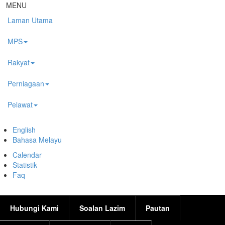
Langkau ke kandungan utama
MENU
Laman Utama
MPS
Rakyat
Perniagaan
Pelawat
English
Bahasa Melayu
Calendar
Statistik
Faq
Hubungi Kami
Soalan Lazim
Pautan