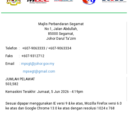
Majlis Perbandaran Segamat
No 1, Jalan Abdullah,
85000 Segamat,
Johor Darul Ta'zim
Telefon : +607-9063333 / +607-9063334
Faks : +607-9312712
Email :
mpsgt@johor.gov.my
mpsegt@gmail.com
JUMLAH PELAWAT
503,582
Kemaskini Terakhir:
Jumaat, 5 Jun 2026 - 4:19pm
Sesuai dipapar menggunakan IE versi 9 & ke atas, Mozilla Firefox versi 6.0
ke atas dan Google Chrome 13.0 ke atas dengan resolusi 1024 x 768