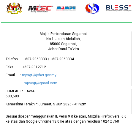
Majlis Perbandaran Segamat
No 1, Jalan Abdullah,
85000 Segamat,
Johor Darul Ta'zim
Telefon : +607-9063333 / +607-9063334
Faks : +607-9312712
Email :
mpsgt@johor.gov.my
mpsegt@gmail.com
JUMLAH PELAWAT
503,583
Kemaskini Terakhir:
Jumaat, 5 Jun 2026 - 4:19pm
Sesuai dipapar menggunakan IE versi 9 & ke atas, Mozilla Firefox versi 6.0
ke atas dan Google Chrome 13.0 ke atas dengan resolusi 1024 x 768