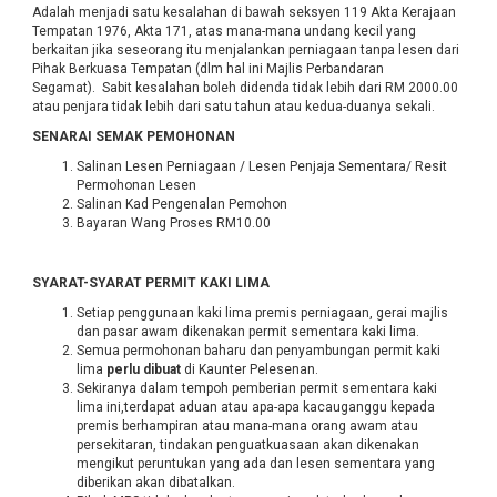
Adalah menjadi satu kesalahan di bawah seksyen 119 Akta Kerajaan
Tempatan 1976, Akta 171, atas mana-mana undang kecil yang
berkaitan jika seseorang itu menjalankan perniagaan tanpa lesen dari
Pihak Berkuasa Tempatan (dlm hal ini Majlis Perbandaran
Segamat). Sabit kesalahan boleh didenda tidak lebih dari RM 2000.00
atau penjara tidak lebih dari satu tahun atau kedua-duanya sekali.
SENARAI SEMAK PEMOHONAN
Salinan Lesen Perniagaan / Lesen Penjaja Sementara/ Resit
Permohonan Lesen
Salinan Kad Pengenalan Pemohon
Bayaran Wang Proses RM10.00
SYARAT-SYARAT PERMIT KAKI LIMA
Setiap penggunaan kaki lima premis perniagaan, gerai majlis
dan pasar awam dikenakan permit sementara kaki lima.
Semua permohonan baharu dan penyambungan permit kaki
lima
perlu dibuat
di Kaunter Pelesenan.
Sekiranya dalam tempoh pemberian permit sementara kaki
lima ini,terdapat aduan atau apa-apa kacauganggu kepada
premis berhampiran atau mana-mana orang awam atau
persekitaran, tindakan penguatkuasaan akan dikenakan
mengikut peruntukan yang ada dan lesen sementara yang
diberikan akan dibatalkan.