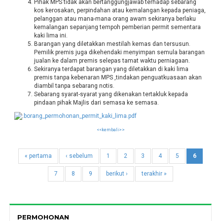
Pihak MPS tidak akan bertanggungjawab terhadap sebarang
kos kerosakan, perpindahan atau kemalangan kepada peniaga,
pelanggan atau mana-mana orang awam sekiranya berlaku
kemalangan sepanjang tempoh pemberian permit sementara
kaki lima ini.
Barangan yang diletakkan mestilah kemas dan tersusun.
Pemilik premis juga dikehendaki menyimpan semula barangan
jualan ke dalam premis selepas tamat waktu perniagaan.
Sekiranya terdapat barangan yang diletakkan di kaki lima
premis tanpa kebenaran MPS ,tindakan penguatkuasaan akan
diambil tanpa sebarang notis.
Sebarang syarat-syarat yang dikenakan tertakluk kepada
pindaan pihak Majlis dari semasa ke semasa.
borang_permohonan_permit_kaki_lima.pdf
<<kembali>>
« pertama
‹ sebelum
1
2
3
4
5
6
7
8
9
berikut ›
terakhir »
PERMOHONAN