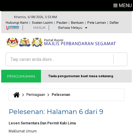
MENU
Khamis, 6/08/2026, 5:53 AM
Hubungi Kami
Soalan Lazim
Pautan
Bantuan
Peta Laman
Daftar
MASUK
Bahasa Melayu
Carian
Borang carian
PENGUMUMAN
Tiada pengumuman buat masa sekarang
Perniagaan
Pelesenan
Anda di sini
Pelesenan: Halaman 6 dari 9
Lesen Sementara Dan Permit Kaki Lima
Maklumat Umum