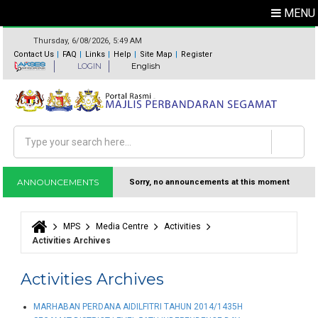
MENU
Thursday, 6/08/2026, 5:49 AM
Contact Us
FAQ
Links
Help
Site Map
Register
LOGIN
English
Search
Search form
ANNOUNCEMENTS
Sorry, no announcements at this moment
MPS
Media Centre
Activities
You are here
Activities Archives
Activities Archives
MARHABAN PERDANA AIDILFITRI TAHUN 2014/1435H