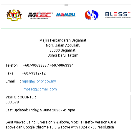
Majlis Perbandaran Segamat
No 1, Jalan Abdullah,
85000 Segamat,
Johor Darul Ta'zim
Telefon : +607-9063333 / +607-9063334
Faks : +607-9312712
Email :
mpsgt@johor.gov.my
mpsegt@gmail.com
VISITOR COUNTER
503,578
Last Updated:
Friday, 5 June 2026 - 4:19pm
Best viewed using IE version 9 & above, Mozilla Firefox version 6.0 &
above dan Google Chrome 13.0 & above with 1024 x 768 resolution